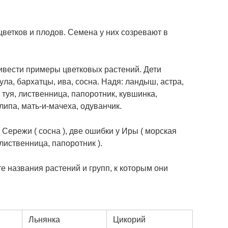
 цветков и плодов. Семена у них созревают в
ривести примеры цветковых растений. Дети
ула, бархатцы, ива, сосна. Надя: ландыш, астра,
 туя, лиственница, папоротник, кувшинка,
 липа, мать-и-мачеха, одуванчик.
 Сережи ( сосна ), две ошибки у Иры ( морская
, лиственница, папоротник ).
е названия растений и групп, к которым они
Льнянка
Цикорий