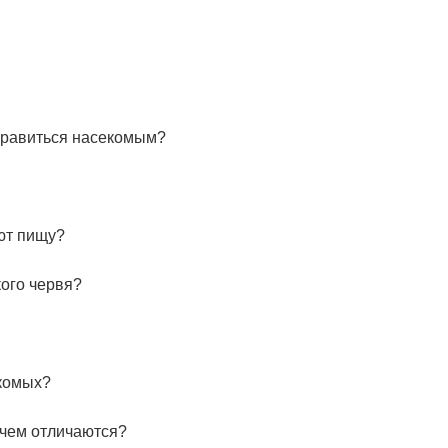
онравиться насекомым?
ют пищу?
кого червя?
екомых?
 чем отличаются?