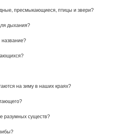
одные, пресмыкающиеся, птицы и звери?
для дыхания?
е название?
кающихся?
таются на зиму в наших краях?
итающего?
ие разумных существ?
грибы?